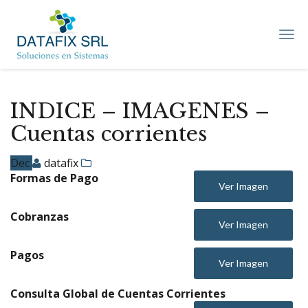
DATAFIX
SRL
–
Soluciones
en
Sistemas
INDICE – IMAGENES –
Cuentas corrientes
Dec
datafix
Formas de Pago
Ver Imagen
Cobranzas
Ver Imagen
Pagos
Ver Imagen
Consulta Global de Cuentas Corrientes