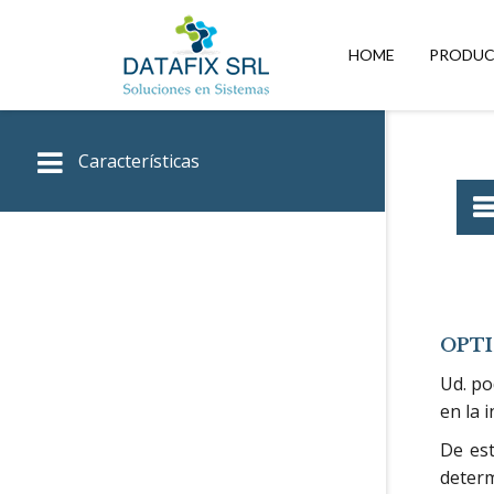
DATAFIX
SRL
HOME
PRODU
–
Soluciones
en
Sistemas
Características
OPTI
Ud. po
en la 
De est
determ