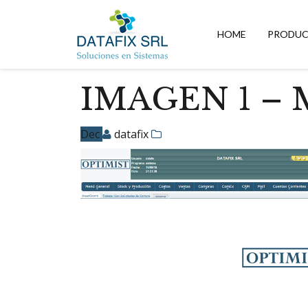
DATAFIX
SRL
HOME
PRODU
–
Soluciones
en
Sistemas
IMAGEN 1 – M
Dec
datafix