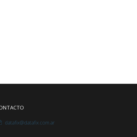
ONTACTO
datafix@datafix.com.ar