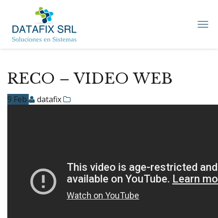
DATAFIX
SRL
–
Soluciones
en
Sistemas
RECO – VIDEO WEB
9
Feb
datafix