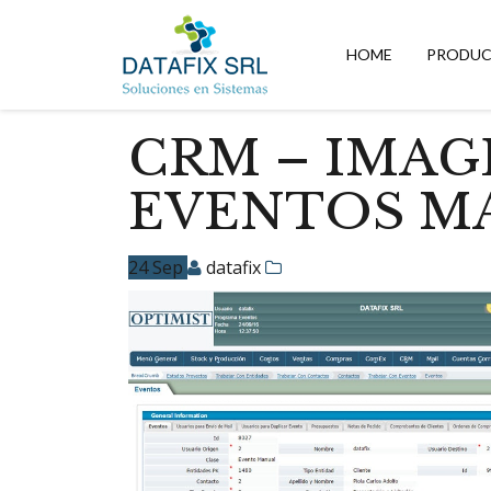
DATAFIX
SRL
HOME
PRODU
–
Soluciones
en
Sistemas
CRM – IMAG
EVENTOS M
24
Sep
datafix