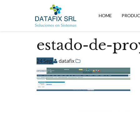
DATAFIX
SRL
HOME
PRODU
–
Soluciones
en
Sistemas
estado-de-pro
24
Sep
datafix