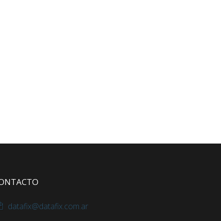
ONTACTO
datafix@datafix.com.ar