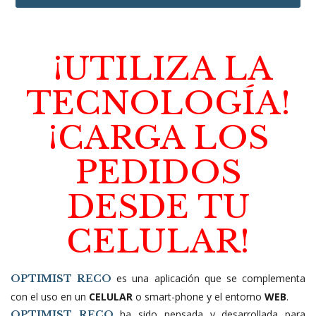
¡UTILIZA LA
TECNOLOGÍA!
¡CARGA LOS
PEDIDOS
DESDE TU
CELULAR!
es una aplicación que se complementa
OPTIMIST RECO
con el uso en un
CELULAR
o smart-phone y el entorno
WEB
.
ha sido pensada y desarrollada para
OPTIMIST RECO