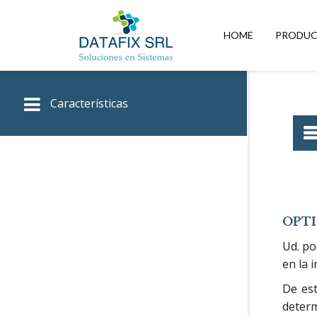
DATAFIX
SRL
HOME
PRODU
–
Soluciones
en
Sistemas
Características
OPTI
Ud. po
en la 
De est
determ