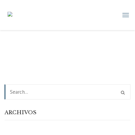
DATAFIX
SRL
–
Soluciones
en
Sistemas
ARCHIVOS